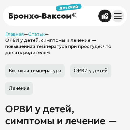
детский
Бронхо-Ваксом®
Главная
Статьи
—
—
О препарате
ОРВИ у детей, симптомы и лечение —
Простуда, ОРВИ и осложнения
повышенная температура при простуде: что
Полезное
делать родителям
Инструкция
Специалистам
Высокая температура
ОРВИ у детей
Где купить
Лечение
ОРВИ у детей,
симптомы и лечение —