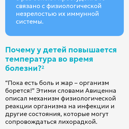
связано с физиологической
незрелостью их иммунной
системы.
Почему у детей повышается
температура во время
болезни?
2
“Пока есть боль и жар – организм
борется!” Этими словами Авиценна
описал механизм физиологической
реакции организма на инфекции и
другие состояния, которые могут
сопровождаться лихорадкой.