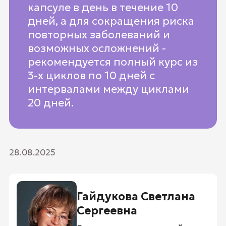
капсуле в день в течение 10
дней, а для сокращения риска
повторных заболеваний и
возможных осложнений -
рекомендуется полный курс из
3-х циклов по 10 дней с
интервалами между циклами
20 дней.
28.08.2025
Гайдукова Светлана
Сергеевна