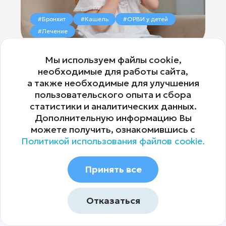
#Бронхит
#Кашель
#ОРВИ у детей
#Лечение
Острый бронхит у детей:
Мы используем файлы cookie,
необходимые для работы сайта,
от первого кашля до
а также необходимые для улучшения
полного выздоровления
пользовательского опыта и сбора
статистики и аналитических данных.
Дополнительную информацию Вы
10
можете получить, ознакомившись с
Политикой использования файлов cookie.
Принять все
ИМЕЮТСЯ ПРОТИВОПОКАЗАНИЯ. ПЕРЕД ПРИМЕНЕНИЕМ НЕОБХОДИМО
Отказаться
#Отит
#ОРВИ у детей
#Осложнения ОРВИ
ПРОКОНСУЛЬТИРОВАТЬСЯ СО СПЕЦИАЛИСТОМ